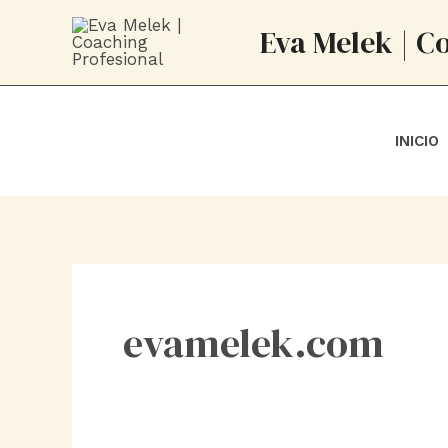
Ir
Eva Melek | C
al
contenido
INICIO
evamelek.com