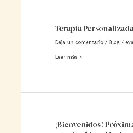
Terapia Personalizad
Deja un comentario
/
Blog
/
ev
Terapia
Leer más »
Personalizada
¡Bienvenidos! Próxi