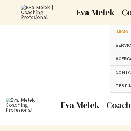
Ir
Eva Melek | C
al
contenido
INICIO
SERVIC
ACERC
CONTA
TESTI
Eva Melek | Coach