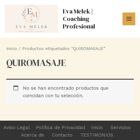
Ir
Eva Melek |
al
Coaching
contenido
MAI
Profesional
ME
Inicio
/ Productos etiquetados “QUIROMASAJE”
QUIROMASAJE
No se han encontrado productos que
coincidan con tu selección.
Aviso Legal
Política de Privacidad
Inicio
Servicios
Acerca de
Contacto
TESTIMONIOS